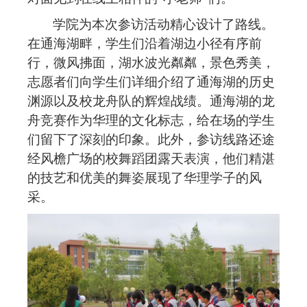
学院为本次参访活动精心设计了路线
。
在通海湖畔，学生们沿着湖边小径有序前
行，微风拂面，湖水波光粼粼，景色秀美，
志愿者们向学生们详细介绍了通海湖的历史
渊源以及校龙舟队的辉煌战绩。通海湖的龙
舟竞赛作为华理的文化标志，给在场的学生
们留下了深刻的印象。此外，
参访线路
还
途
经风檐广场的
校舞蹈团
露天
表演，他们精湛
的技艺和优美的舞姿展现了华理学子的风
采。