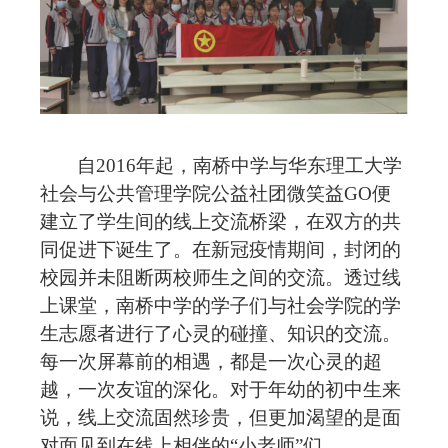
自
2016年起，南桥中学与华东理工大学
社会与公共管理学院
公益社团
微笑益
GO便
建立了学生间的线上交流桥梁
，
在双方的共
同促进下诞生了
。
在新冠
疫情期间，封闭的
校园并未阻断两校师生之间的交流。透过线
上课堂，南桥中学的学子们与
社会学院
的
学
生志愿者
进行了心灵的碰撞、知识的交流。
每一次屏幕前的相遇，都是一次心灵的超
越，一次友谊的深化。对于年幼的
初中生
来
说，线上交流固然珍贵，但更加渴望的是面
对面
见到在线上相伴的
“小老师”们
。