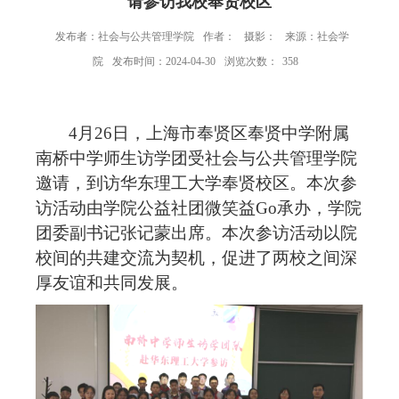
请参访我校奉贤校区
发布者：社会与公共管理学院
作者：
摄影：
来源：社会学
院
发布时间：2024-04-30
浏览次数：
358
4月26日，上海市奉贤
区
奉贤中学附属
南桥中学
师生访学团受社会与公共管理学院
邀请，到访华东理工大学奉贤校区
。
本次参
访活动由学院公益社团微笑益
Go承办，学院
团委副书记张记蒙出席。本次参访活动以院
校间的共建交流为契机，
促进了两校之间深
厚友谊
和共同发展
。