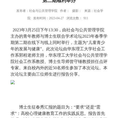
第二期顺利举办
发布者：社会与公共管理学院
作者：
摄影：
来源：社会学
院
发布时间：2023-04-27
浏览次数：
911
2023
年
3
月
25
日下午
13:30
，由社会与公共管理学院
主办的青年教师与博士生联合学术论坛
2023
年春季学
期第二期在线下与线上同时举行，主题为
“
儿童青少
年的发展与健康
”
。此次论坛由华东理工大学社会工
作系郭程老师主持，华东理工大学社会与公共管理学
院社会工作系教授、博士生导师曾守锤教授担任点评
专家。来自校内外的近
50
名师生参加了本次论坛。本
次论坛主要由三位师生进行报告分享。
博士生征春秀汇报的题目为：“要求”还是“需
求”：高校心理健康教育工作的实践反思。报告首先