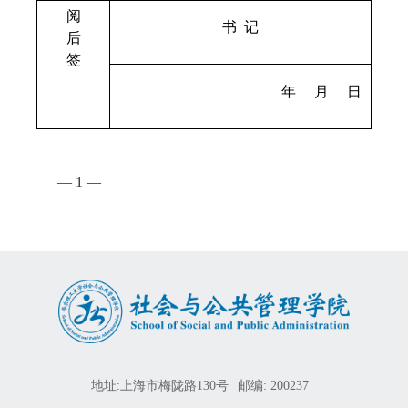
阅
书 记
后
签
年 月 日
—
1
—
地址:上海市梅陇路130号
邮编: 200237