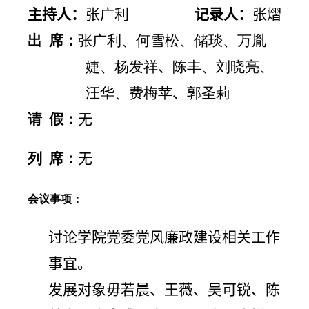
主持人：
张广利
记录人：
张熠
出 席：
张广利、何雪松、储琰、万胤
婕、杨发祥
、
陈丰、刘晓亮、
汪华、费梅苹
、
郭圣莉
请 假：
无
列 席：
无
会议事项：
讨论学院党委党风廉政建设相关工作
事宜。
发展对象毋若晨、王薇、吴可锐、陈