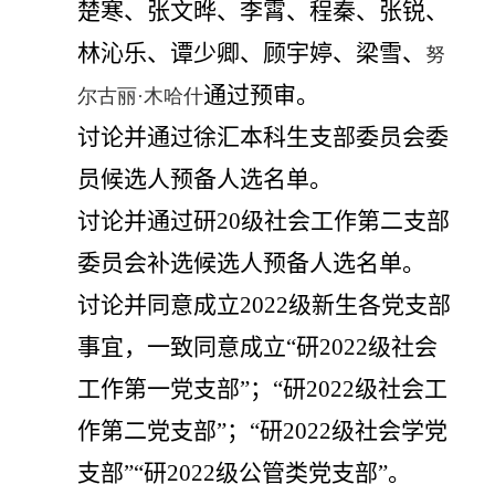
楚寒、张文晔、李霄、程秦、张锐、
林沁乐、谭少卿、顾宇婷、梁雪、
努
通过预审
。
尔古丽
·
木哈什
讨论并通过徐汇本科生支部委员会委
员候选人预备人选名单。
讨论并通过研
20
级社会工作第二支部
委员会补选候选人预备人选名单。
讨论
并同意
成立
202
2
级新生各党支部
事宜
，
一致同意成立“研
2022
级社会
工作第一党支部”；“研
2022
级社会工
作第二党支部”；“研
2022
级社会学党
支部”“研
2022
级公管类党支部”
。