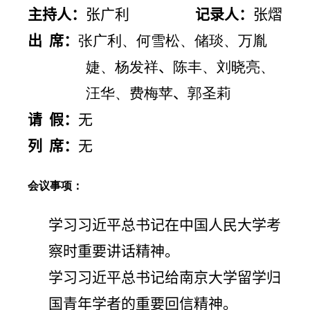
主持人：
张广利
记录人：
张熠
出 席：
张广利、何雪松、储琰、万胤
婕、杨发祥
、
陈丰、刘晓亮、
汪华、费梅苹
、
郭圣莉
请 假：
无
列 席：
无
会议事项：
学习习近平总书记在中国人民大学考
察时重要讲话精神
。
学习习近平总书记给南京大学留学归
国青年学者的重要回信精神。