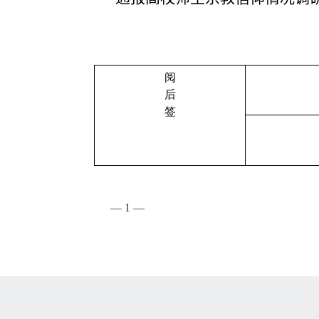
阅
后
签
—
1
—