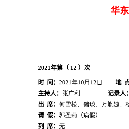
华东
2021
年第（
12
）次
时 间：
2021
年
10
月
12
日
地 
主持人：
张广利
记录人
出 席：
何雪松、储琰、万胤婕、
请 假：
郭圣莉
（
病假
）
列 席：
无