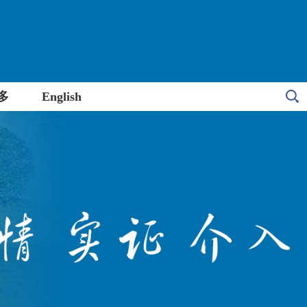
多
English