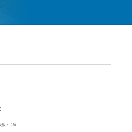
要
次数：
250