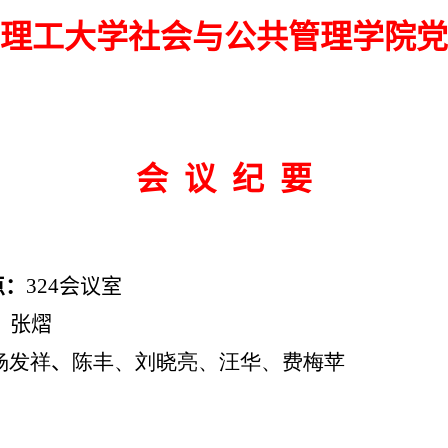
理工大学社会与公共管理学院党
会 议 纪 要
点：
324
会议室
：
张熠
杨发祥
、
陈丰、刘晓亮、汪华、费梅苹